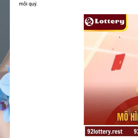
mỗi quý.