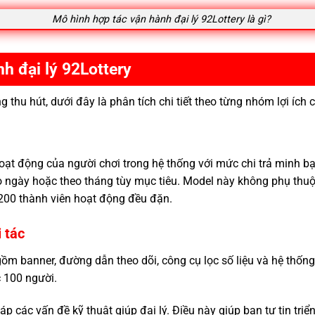
Mô hình hợp tác vận hành đại lý 92Lottery là gì?
h đại lý 92Lottery
thu hút, dưới đây là phân tích chi tiết theo từng nhóm lợi ích c
oạt động của người chơi trong hệ thống với mức chi trả minh bạ
o ngày hoặc theo tháng tùy mục tiêu. Model này không phụ thuộc
200 thành viên hoạt động đều đặn.
 tác
gồm banner, đường dẫn theo dõi, công cụ lọc số liệu và hệ thốn
c 100 người.
áp các vấn đề kỹ thuật giúp đại lý. Điều này giúp bạn tự tin tr