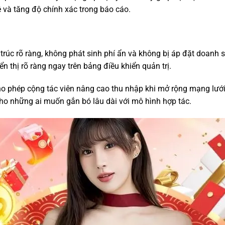
ê và tăng độ chính xác trong báo cáo.
rúc rõ ràng, không phát sinh phí ẩn và không bị áp đặt doanh s
n thị rõ ràng ngay trên bảng điều khiển quản trị.
cho phép cộng tác viên nâng cao thu nhập khi mở rộng mạng lưới
ho những ai muốn gắn bó lâu dài với mô hình hợp tác.