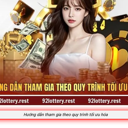
Hướng dẫn tham gia theo quy trình tối ưu hóa