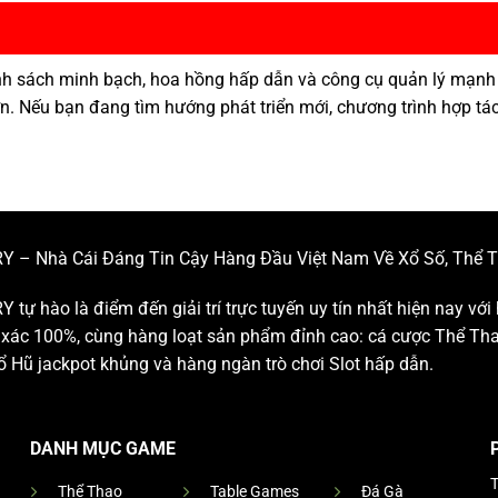
nh sách minh bạch, hoa hồng hấp dẫn và công cụ quản lý mạnh
. Nếu bạn đang tìm hướng phát triển mới, chương trình hợp tá
 – Nhà Cái Đáng Tin Cậy Hàng Đầu Việt Nam Về Xổ Số, Thể T
tự hào là điểm đến giải trí trực tuyến uy tín nhất hiện nay với
 xác 100%, cùng hàng loạt sản phẩm đỉnh cao: cá cược Thể Thao
ổ Hũ jackpot khủng và hàng ngàn trò chơi Slot hấp dẫn.
DANH MỤC GAME
T
Thể Thao
Table Games
Đá Gà