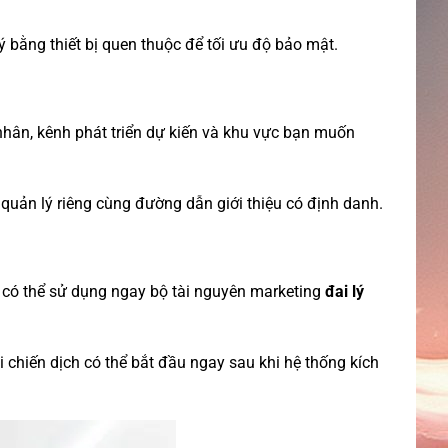
ý bằng thiết bị quen thuộc để tối ưu độ bảo mật.
 nhân, kênh phát triển dự kiến và khu vực bạn muốn
 quản lý riêng cùng đường dẫn giới thiệu có định danh.
n có thể sử dụng ngay bộ tài nguyên marketing
đai lý
ai chiến dịch có thể bắt đầu ngay sau khi hệ thống kích