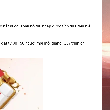
ố bắt buộc. Toàn bộ thu nhập được tính dựa trên hiệu
 đạt từ 30–50 người mới mỗi tháng. Quy trình ghi