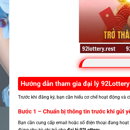
Hướng dẫn tham gia đại lý 92Lottery 
Trước khi đăng ký, bạn cần hiểu cơ chế hoạt động và c
Bước 1 – Chuẩn bị thông tin trước khi gửi 
Bạn cần cung cấp email hoặc số điện thoại đang hoạt 
đúng chu kỳ chi trả cho
đại lý 92Lottery.