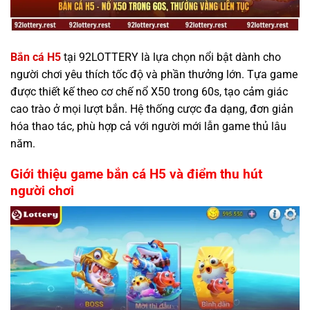
Bắn cá H5
tại 92LOTTERY là lựa chọn nổi bật dành cho
người chơi yêu thích tốc độ và phần thưởng lớn. Tựa game
được thiết kế theo cơ chế nổ X50 trong 60s, tạo cảm giác
cao trào ở mọi lượt bắn. Hệ thống cược đa dạng, đơn giản
hóa thao tác, phù hợp cả với người mới lẫn game thủ lâu
năm.
Giới thiệu game bắn cá H5 và điểm thu hút
người chơi