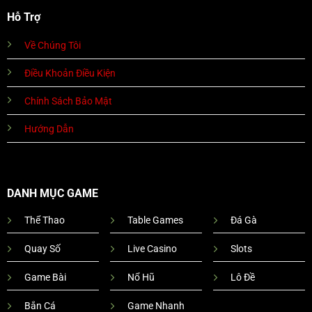
Hỗ Trợ
Về Chúng Tôi
Điều Khoản Điều Kiện
Chính Sách Bảo Mật
Hướng Dẫn
DANH MỤC GAME
Thể Thao
Table Games
Đá Gà
Quay Số
Live Casino
Slots
Game Bài
Nổ Hũ
Lô Đề
Bắn Cá
Game Nhanh