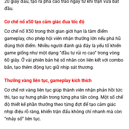
20 giây đầu, tạo ra pha cao trào ngay từ khi trận vừa bắt
đầu.
Cơ chế nổ x50 tạo cảm giác đua tốc độ
Cơ chế nổ X50 trong thời gian giới hạn là tâm điểm
gameplay, cho phép hội viên nhận thưởng lớn nếu phá hũ
đúng thời điểm. Nhiều người đánh giá đây là yếu tố khiến
game giống như một dạng “đầu tư rủi ro cao” trong vòng
60 giây. Ở vài phiên bản hệ số nhân còn liên kết với combo
bắn, tạo thêm động lực giữ nhịp sát thương.
Thưởng vàng liên tục, gameplay kích thích
Cơ chế rơi vàng liên tục giúp thành viên nhận phản hồi tức
thì, tạo sự hưng phấn trong từng pha tấn công. Một số chế
độ thiết kế phần thưởng theo từng đợt để tạo cảm giác
nhịp điệu rõ ràng, khiến trận đấu không chỉ nhanh mà còn
“nhảy số” liên tục.