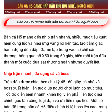
Bắn cá H5 game hấp dẫn thu hút nhiều người chơi
Bắn cá H5 mang đến nhịp trận nhanh, nhiều mục tiêu xuất
hiện cùng lúc và hiệu ứng vàng rơi liên tục, tạo cảm giác
hành động dồn dập. Game tập trung vào cơ chế săn
thưởng thông qua nổ X50 trong 60 giây, biến mỗi trận đấu
thành một cuộc đua sát thương ngắn nhưng quyết liệt.
Nhịp trận nhanh, đa dạng cá và boss
Trận đấu được chia theo chu kỳ 45–60 giây, cá nhỏ và
boss xuất hiện liên tục giúp người chơi luôn có mục tiêu.
Tốc độ diễn biến nhanh khiến hội viên phải liên tục điều
chỉnh góc tấn công, loại đạn và ưu tiên mục tiêu. Một số
bản đồ trong bắn cá H5 điều chỉnh tỷ lệ boss lên cao trong