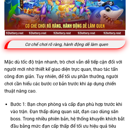
Cơ chế chơi rõ ràng, hành động dễ làm quen
Mặc dù tốc độ trận nhanh, trò chơi vẫn dễ tiếp cận đối với
người mới nhờ thiết kế giao diện trực quan, thao tác tấn
công đơn giản. Tuy nhiên, để tối ưu phần thưởng, người
chơi cần hiểu các bước cơ bản trước khi áp dụng chiến
thuật nâng cao.
Bước 1: Bạn chọn phòng và cấp đạn phù hợp trước khi
vào trận. Đạn thấp dùng quan sát, đạn cao dùng săn
boss. Trong nhiều phiên bản, hệ thống khuyến khích bắt
đầu bằng mức đạn cấp thấp để tối ưu hiệu quả tiêu