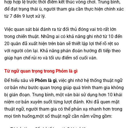
hợp hợp lệ trước thời điểm kết thúc vòng chơi. Trung bình,
để đạt trạng thái ù, người tham gia cần thực hiện chính xác
từ 7 đến 9 lượt xử lý.
Việc quan sát bài đánh ra từ đối thủ đóng vai trò rất lớn
trong chiến thuật. Những ai có khả năng ghi nhớ từ 10 đến
20 quân đã xuất hiện trên bàn sẽ thiết lập lợi thế rõ rệt so
với người còn lại. Khả năng phán đoán hướng đi tiếp theo
giúp hạn chế rủi ro và tối ưu điểm số cuối ván.
Từ ngữ quan trọng trong Phỏm là gì
Để hiểu sâu về
Phỏm là gì
, việc ghi nhớ hệ thống thuật ngữ
cơ bản như bước quan trọng giúp quá trình tham gia không
bị gián đoạn. Trung bình, một ván bài sử dụng hơn 10 khái
niệm cơ bản xuyên suốt từng lượt đánh. Khi đã quen mặt
thuật ngữ, người tham gia có thể phản xạ nhanh hơn trong
mọi tình huống,một số thuật ngữ cần nắm vững gồm: