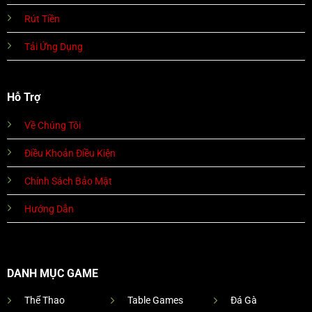
Rút Tiền
Tải Ứng Dụng
Hỗ Trợ
Về Chúng Tôi
Điều Khoản Điều Kiện
Chính Sách Bảo Mật
Hướng Dẫn
DANH MỤC GAME
Thể Thao
Table Games
Đá Gà