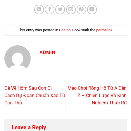
This entry was posted in
Casino
. Bookmark the
permalink
.
ADMIN
Đề Về Hôm Sau Con Gì –
Mẹo Chơi Rồng Hổ Từ A Đến
Cách Dự Đoán Chuẩn Xác Từ
Z – Chiến Lược Và Kinh
Cao Thủ
Nghiệm Thực Rỡ
Leave a Reply