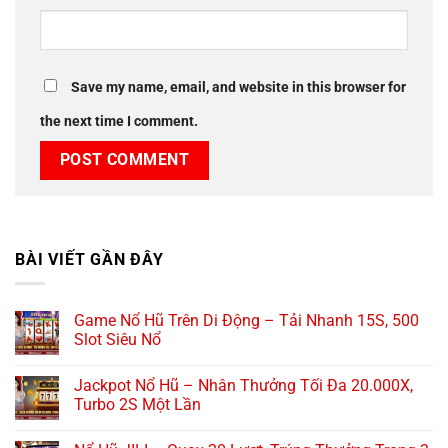
Save my name, email, and website in this browser for
the next time I comment.
BÀI VIẾT GẦN ĐÂY
Game Nổ Hũ Trên Di Động – Tải Nhanh 15S, 500
Slot Siêu Nổ
Jackpot Nổ Hũ – Nhân Thưởng Tối Đa 20.000X,
Turbo 2S Một Lần