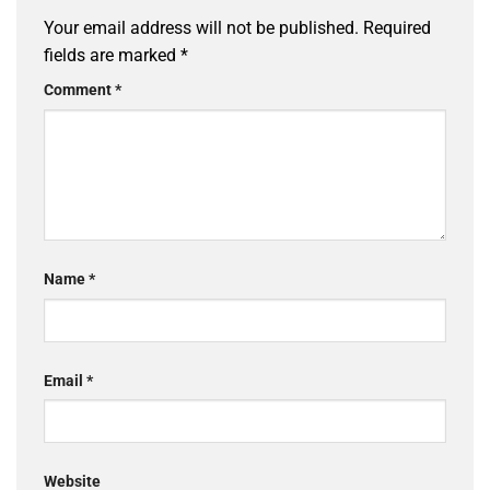
Your email address will not be published.
Required
fields are marked
*
Comment
*
Name
*
Email
*
Website