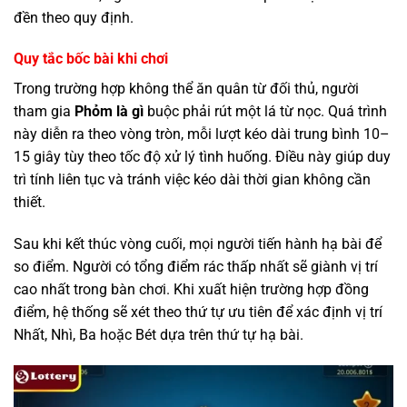
đền theo quy định.
Quy tắc bốc bài khi chơi
Trong trường hợp không thể ăn quân từ đối thủ, người
tham gia
Phỏm là gì
buộc phải rút một lá từ nọc. Quá trình
này diễn ra theo vòng tròn, mỗi lượt kéo dài trung bình 10–
15 giây tùy theo tốc độ xử lý tình huống. Điều này giúp duy
trì tính liên tục và tránh việc kéo dài thời gian không cần
thiết.
Sau khi kết thúc vòng cuối, mọi người tiến hành hạ bài để
so điểm. Người có tổng điểm rác thấp nhất sẽ giành vị trí
cao nhất trong bàn chơi. Khi xuất hiện trường hợp đồng
điểm, hệ thống sẽ xét theo thứ tự ưu tiên để xác định vị trí
Nhất, Nhì, Ba hoặc Bét dựa trên thứ tự hạ bài.