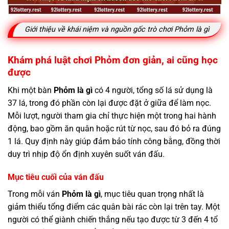
Giới thiệu về khái niệm và nguồn gốc trò chơi Phỏm là gì
Khám phá luật chơi Phỏm đơn giản, ai cũng học
được
Khi một bàn
Phỏm là gì
có 4 người, tổng số lá sử dụng là
37 lá, trong đó phần còn lại được đặt ở giữa để làm nọc.
Mỗi lượt, người tham gia chỉ thực hiện một trong hai hành
động, bao gồm ăn quân hoặc rút từ nọc, sau đó bỏ ra đúng
1 lá. Quy định này giúp đảm bảo tính công bằng, đồng thời
duy trì nhịp độ ổn định xuyên suốt ván đấu.
Mục tiêu cuối của ván đấu
Trong mỗi ván
Phỏm là gì
, mục tiêu quan trọng nhất là
giảm thiểu tổng điểm các quân bài rác còn lại trên tay. Một
người có thể giành chiến thắng nếu tạo được từ 3 đến 4 tổ