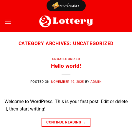
Skip
KHUYẾN MÃI
to
content
CATEGORY ARCHIVES:
UNCATEGORIZED
UNCATEGORIZED
Hello world!
POSTED ON
NOVEMBER 19, 2025
BY
ADMIN
Welcome to WordPress. This is your first post. Edit or delete
it, then start writing!
CONTINUE READING
→