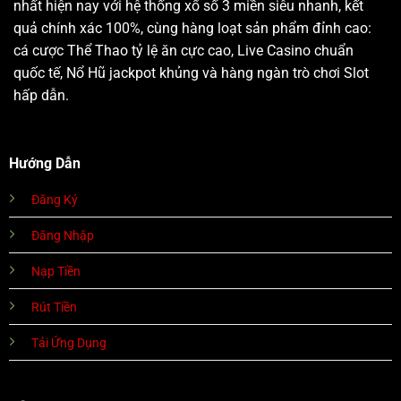
nhất hiện nay với hệ thống xổ số 3 miền siêu nhanh, kết
quả chính xác 100%, cùng hàng loạt sản phẩm đỉnh cao:
cá cược Thể Thao tỷ lệ ăn cực cao, Live Casino chuẩn
quốc tế, Nổ Hũ jackpot khủng và hàng ngàn trò chơi Slot
hấp dẫn.
Hướng Dẫn
Đăng Ký
Đăng Nhập
Nạp Tiền
Rút Tiền
Tải Ứng Dụng