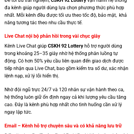
Để tối ưu trải nghiệm,
CSKH 92 Lottery
vận hành hệ thống
đa kênh giúp người dùng lựa chọn phương thức phù hợp
nhất. Mỗi kênh đều được tối ưu theo tốc độ, bảo mật, khả
năng tương tác theo nhu cầu thực tế.
Live Chat nội bộ phản hồi trong vài chục giây
Kênh Live Chat giúp
CSKH 92 Lottery
hỗ trợ người dùng
trong khoảng 25–35 giây nhờ hệ thống phân luồng tự
động. Có hơn 50% yêu cầu liên quan đến giao dịch được
tiếp nhận qua Live Chat, bao gồm kiểm tra số dư, xác nhận
lệnh nạp, xử lý lỗi hiển thị.
Nhờ đội ngũ trực 24/7 và 120 nhân sự vận hành theo ca,
hệ thống luôn giữ ổn định ngay cả khi lượng yêu cầu tăng
cao. Đây là kênh phù hợp nhất cho tình huống cần xử lý
ngay lập tức.
Email – Kênh hỗ trợ chuyên sâu và có khả năng lưu trữ