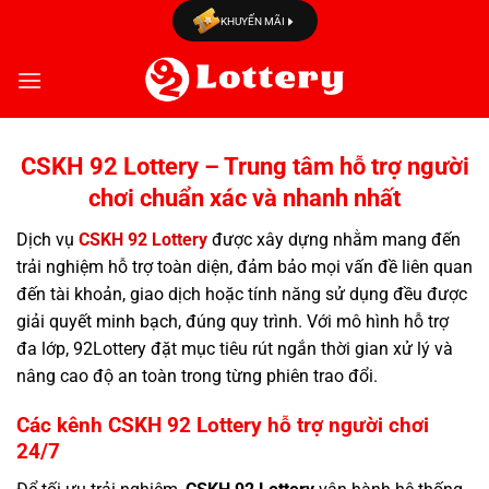
Skip
KHUYẾN MÃI
to
content
CSKH 92 Lottery – Trung tâm hỗ trợ người
chơi chuẩn xác và nhanh nhất
Dịch vụ
CSKH 92 Lottery
được xây dựng nhằm mang đến
trải nghiệm hỗ trợ toàn diện, đảm bảo mọi vấn đề liên quan
đến tài khoản, giao dịch hoặc tính năng sử dụng đều được
giải quyết minh bạch, đúng quy trình. Với mô hình hỗ trợ
đa lớp, 92Lottery đặt mục tiêu rút ngắn thời gian xử lý và
nâng cao độ an toàn trong từng phiên trao đổi.
Các kênh CSKH 92 Lottery hỗ trợ người chơi
24/7